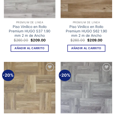
PREMIUM DE LINEA
PREMIUM DE LINEA
Piso Vinílico en Rollo
Piso Vinílico en Rollo
Premium HUGO S37 1.90
Premium HUGO S62 1.90
mm 2 m de Ancho
mm 2 m de Ancho
El
El
El
El
$
260.00
$
209.00
$
260.00
$
209.00
precio
precio
precio
precio
original
actual
original
actual
AÑADIR AL CARRITO
AÑADIR AL CARRITO
era:
es:
era:
es:
$260.00.
$209.00.
$260.00.
$209.00
-20%
-20%
Añadir
Añadir
a la
a la
lista de
lista de
deseos
deseos