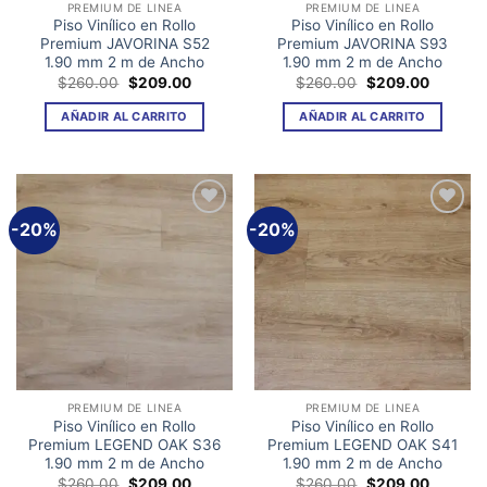
PREMIUM DE LINEA
PREMIUM DE LINEA
Piso Vinílico en Rollo
Piso Vinílico en Rollo
Premium JAVORINA S52
Premium JAVORINA S93
1.90 mm 2 m de Ancho
1.90 mm 2 m de Ancho
El
El
El
El
$
260.00
$
209.00
$
260.00
$
209.00
precio
precio
precio
precio
original
actual
original
actual
AÑADIR AL CARRITO
AÑADIR AL CARRITO
era:
es:
era:
es:
$260.00.
$209.00.
$260.00.
$209.00
-20%
-20%
Añadir
Añadir
a la
a la
lista de
lista de
deseos
deseos
PREMIUM DE LINEA
PREMIUM DE LINEA
Piso Vinílico en Rollo
Piso Vinílico en Rollo
Premium LEGEND OAK S36
Premium LEGEND OAK S41
1.90 mm 2 m de Ancho
1.90 mm 2 m de Ancho
El
El
El
El
$
260.00
$
209.00
$
260.00
$
209.00