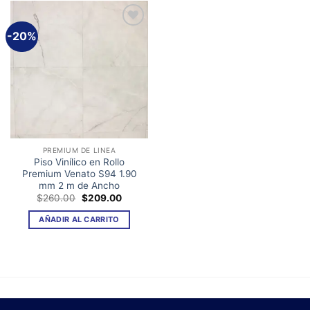
-20%
Añadir
a la
lista de
deseos
PREMIUM DE LINEA
Piso Vinílico en Rollo
Premium Venato S94 1.90
mm 2 m de Ancho
El
El
$
260.00
$
209.00
precio
precio
original
actual
AÑADIR AL CARRITO
era:
es:
$260.00.
$209.00.