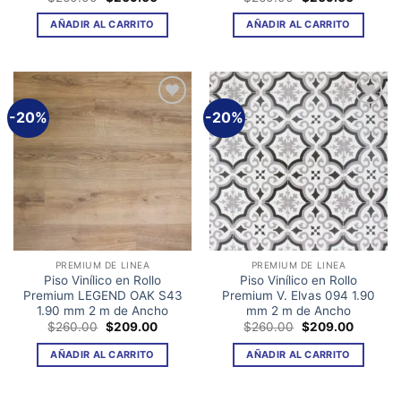
precio
precio
precio
precio
original
actual
original
actual
AÑADIR AL CARRITO
AÑADIR AL CARRITO
era:
es:
era:
es:
$260.00.
$209.00.
$260.00.
$209.00
-20%
-20%
Añadir
Añadir
a la
a la
lista de
lista de
deseos
deseos
PREMIUM DE LINEA
PREMIUM DE LINEA
Piso Vinílico en Rollo
Piso Vinílico en Rollo
Premium LEGEND OAK S43
Premium V. Elvas 094 1.90
1.90 mm 2 m de Ancho
mm 2 m de Ancho
El
El
El
El
$
260.00
$
209.00
$
260.00
$
209.00
precio
precio
precio
precio
original
actual
original
actual
AÑADIR AL CARRITO
AÑADIR AL CARRITO
era:
es:
era:
es:
$260.00.
$209.00.
$260.00.
$209.00