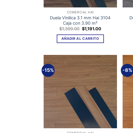
COMERCIAL HAI
Duela Vinilica 3.1 mm Hai 3104
D
Caja con 3.90 m²
El
El
$
1,399.00
$
1,191.00
precio
precio
original
actual
AÑADIR AL CARRITO
era:
es:
$1,399.00.
$1,191.00.
-15%
-8%
Añadir
a la
lista de
deseos