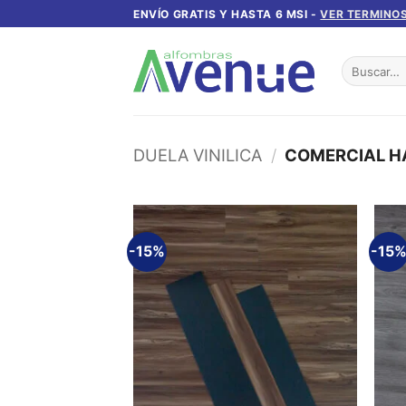
Saltar
ENVÍO GRATIS Y HASTA 6 MSI -
VER TERMINOS
al
contenido
Buscar
por:
DUELA VINILICA
/
COMERCIAL H
-15%
-15
Añadir
a la
lista de
deseos