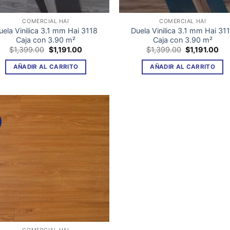
COMERCIAL HAI
COMERCIAL HAI
uela Vinilica 3.1 mm Hai 3118
Duela Vinilica 3.1 mm Hai 31
Caja con 3.90 m²
Caja con 3.90 m²
El
El
El
El
$
1,399.00
$
1,191.00
$
1,399.00
$
1,191.00
precio
precio
precio
pre
original
actual
original
act
AÑADIR AL CARRITO
AÑADIR AL CARRITO
era:
es:
era:
es:
$1,399.00.
$1,191.00.
$1,399.00.
$1,
Añadir
a la
lista de
deseos