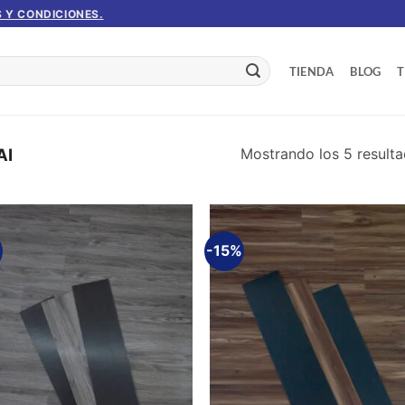
 Y CONDICIONES.
TIENDA
BLOG
T
Mostrando los 5 result
AI
%
-15%
Añadir
Aña
a la
a 
lista de
list
deseos
des