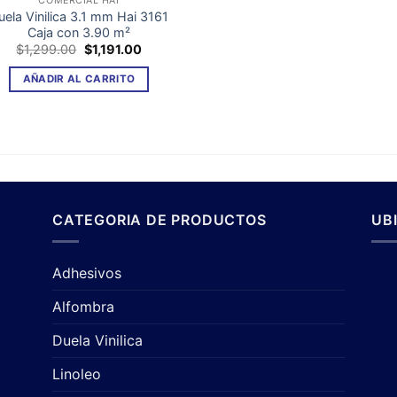
COMERCIAL HAI
uela Vinilica 3.1 mm Hai 3161
Caja con 3.90 m²
El
El
$
1,299.00
$
1,191.00
precio
precio
original
actual
AÑADIR AL CARRITO
era:
es:
$1,299.00.
$1,191.00.
CATEGORIA DE PRODUCTOS
UB
Adhesivos
Alfombra
Duela Vinilica
Linoleo