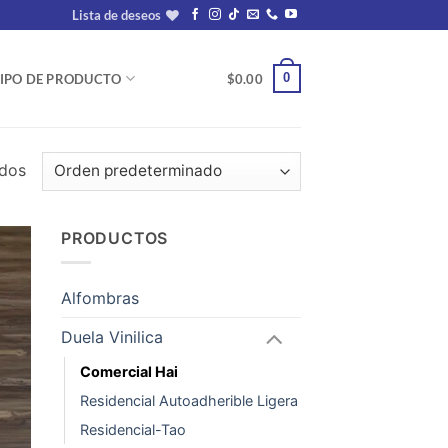
Lista de deseos
0
IPO DE PRODUCTO
$
0.00
ados
PRODUCTOS
dir
la
Alfombras
a de
eos
Duela Vinilica
Comercial Hai
Residencial Autoadherible Ligera
Residencial-Tao