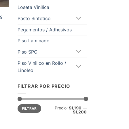
Loseta Vinilica
19
Pasto Sintetico
Pegamentos / Adhesivos
cio
ual
Piso Laminado
191.00.
Piso SPC
Piso Vinilico en Rollo /
Linoleo
FILTRAR POR PRECIO
Precio
Precio
Precio:
$1,190
—
FILTRAR
mínimo
máximo
$1,200