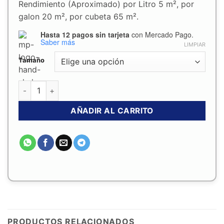
de
Rendimiento (Aproximado) por Litro 5 m², por
galon 20 m², por cubeta 65 m².
precios:
Hasta 12 pagos sin tarjeta
con Mercado Pago.
desde
Saber más
LIMPIAR
$329.00
Tamaño
hasta
Pegamento para Piso Vinilico y Alfombra Capitol MP340 de
$1,899.00
AÑADIR AL CARRITO
PRODUCTOS RELACIONADOS