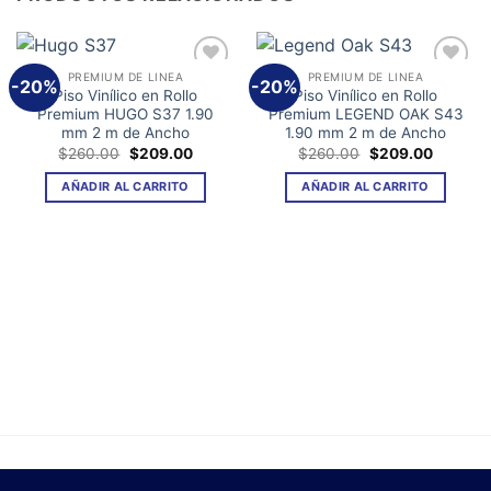
PREMIUM DE LINEA
PREMIUM DE LINEA
-20%
-20%
Añadir
Añadir
Piso Vinílico en Rollo
Piso Vinílico en Rollo
a la
a la
Premium HUGO S37 1.90
Premium LEGEND OAK S43
lista de
lista de
mm 2 m de Ancho
1.90 mm 2 m de Ancho
deseos
deseos
El
El
El
El
$
260.00
$
209.00
$
260.00
$
209.00
precio
precio
precio
precio
original
actual
original
actual
AÑADIR AL CARRITO
AÑADIR AL CARRITO
era:
es:
era:
es:
$260.00.
$209.00.
$260.00.
$209.00