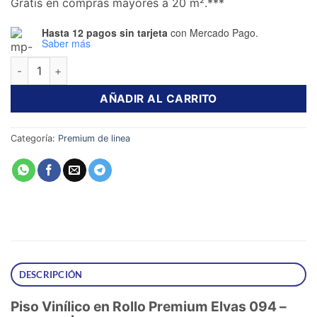
Gratis en compras mayores a 20 m².***
era:
es:
$260.00.
$209.00.
Hasta 12 pagos sin tarjeta
con Mercado Pago.
Saber más
Piso Vinílico en Rollo Premium V. Elvas 094 1.90 mm 2 m de A
AÑADIR AL CARRITO
Categoría:
Premium de linea
DESCRIPCIÓN
Piso Vinílico en Rollo Premium Elvas 094 –