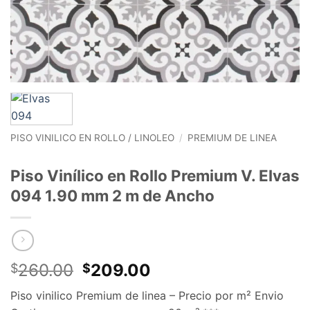
PISO VINILICO EN ROLLO / LINOLEO
/
PREMIUM DE LINEA
Piso Vinílico en Rollo Premium V. Elvas
094 1.90 mm 2 m de Ancho
El
El
260.00
209.00
$
$
precio
precio
Piso vinilico Premium de linea – Precio por m² Envio
original
actual