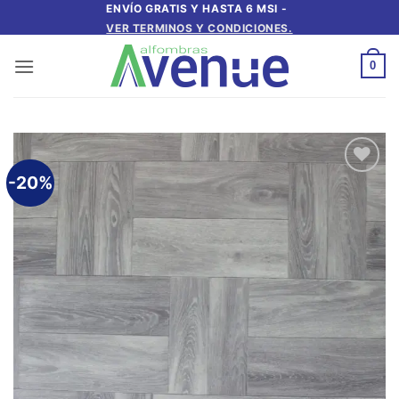
Saltar
ENVÍO GRATIS Y HASTA 6 MSI -
VER TERMINOS Y CONDICIONES.
al
contenido
0
-20%
Añadir
a la
lista de
deseos