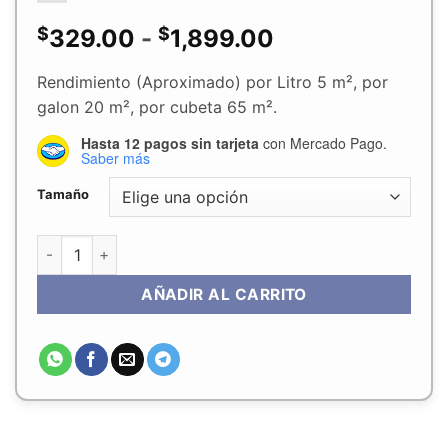
$
$
Rango
329.00
-
1,899.00
de
Rendimiento (Aproximado) por Litro 5 m², por
galon 20 m², por cubeta 65 m².
precios:
Hasta 12 pagos sin tarjeta
con Mercado Pago.
desde
Saber más
$329.00
Tamaño
hasta
Pegamento para Piso Vinilico y Alfombra Capitol MP340 de
$1,899.00
AÑADIR AL CARRITO