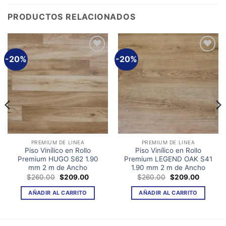
PRODUCTOS RELACIONADOS
-20%
-20%
Añadir
Añadir
a la
a la
lista de
lista de
deseos
deseos
PREMIUM DE LINEA
PREMIUM DE LINEA
Piso Vinílico en Rollo
Piso Vinílico en Rollo
Premium HUGO S62 1.90
Premium LEGEND OAK S41
mm 2 m de Ancho
1.90 mm 2 m de Ancho
El
El
El
El
$
260.00
$
209.00
$
260.00
$
209.00
precio
precio
precio
precio
original
actual
original
actual
AÑADIR AL CARRITO
AÑADIR AL CARRITO
era:
es:
era:
es:
00.
$260.00.
$209.00.
$260.00.
$209.00