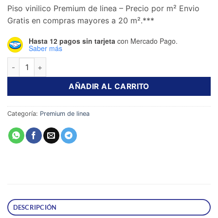
precio
precio
Piso vinilico Premium de linea – Precio por m² Envio
original
actual
Gratis en compras mayores a 20 m².***
era:
es:
$260.00.
$209.00.
Hasta 12 pagos sin tarjeta
con Mercado Pago.
Saber más
Piso Vinílico en Rollo Premium JAVORINA S93 1.90 mm 2 m de
AÑADIR AL CARRITO
Categoría:
Premium de linea
DESCRIPCIÓN