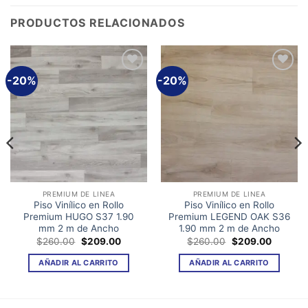
PRODUCTOS RELACIONADOS
-20%
-20%
Añadir
Añadir
a la
a la
lista de
lista de
deseos
deseos
PREMIUM DE LINEA
PREMIUM DE LINEA
Piso Vinílico en Rollo
Piso Vinílico en Rollo
Premium HUGO S37 1.90
Premium LEGEND OAK S36
mm 2 m de Ancho
1.90 mm 2 m de Ancho
El
El
El
El
$
260.00
$
209.00
$
260.00
$
209.00
precio
precio
precio
precio
original
actual
original
actual
AÑADIR AL CARRITO
AÑADIR AL CARRITO
era:
es:
era:
es:
00.
$260.00.
$209.00.
$260.00.
$209.00