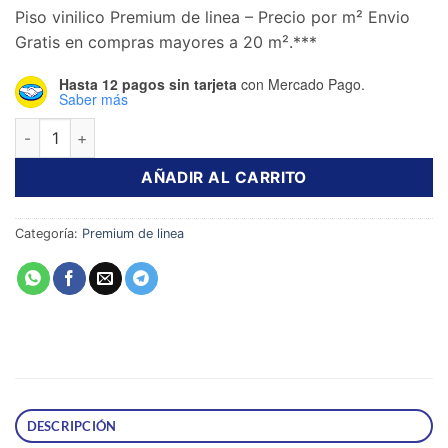
precio
precio
Piso vinilico Premium de linea – Precio por m² Envio
original
actual
Gratis en compras mayores a 20 m².***
era:
es:
$260.00.
$209.00.
Hasta 12 pagos sin tarjeta
con Mercado Pago.
Saber más
Piso Vinílico en Rollo Premium Venato S94 1.90 mm 2 m de An
AÑADIR AL CARRITO
Categoría:
Premium de linea
DESCRIPCIÓN