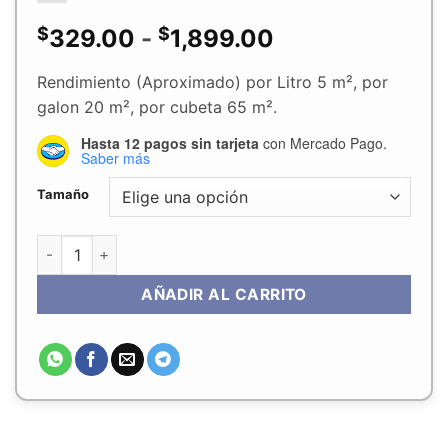
$
$
Rango
329.00
-
1,899.00
de
Rendimiento (Aproximado) por Litro 5 m², por
galon 20 m², por cubeta 65 m².
precios:
Hasta 12 pagos sin tarjeta
con Mercado Pago.
desde
Saber más
$329.00
Tamaño
hasta
Pegamento para Piso Vinilico y Alfombra Capitol MP340 de
$1,899.00
AÑADIR AL CARRITO