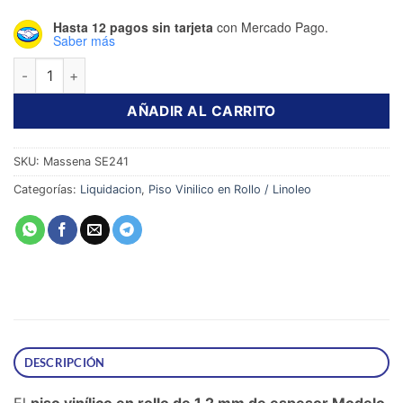
era:
es:
Hasta 12 pagos sin tarjeta
con Mercado Pago.
$199.00.
$153.99.
Saber más
Piso Vinilico en Rollo Massena SE241 cantidad
AÑADIR AL CARRITO
SKU:
Massena SE241
Categorías:
Liquidacion
,
Piso Vinilico en Rollo / Linoleo
DESCRIPCIÓN