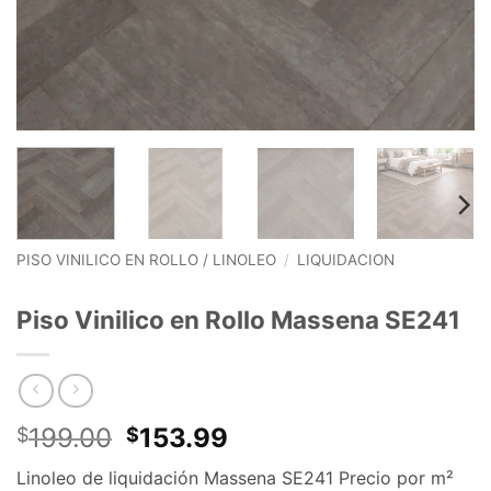
PISO VINILICO EN ROLLO / LINOLEO
/
LIQUIDACION
Piso Vinilico en Rollo Massena SE241
El
El
199.00
153.99
$
$
precio
precio
Linoleo de liquidación Massena SE241 Precio por m²
original
actual