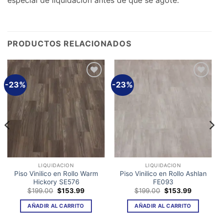
especial de liquidación antes de que se agote.
PRODUCTOS RELACIONADOS
-23%
-23%
Añadir
Añadir
a la
a la
lista de
lista de
deseos
deseos
LIQUIDACION
LIQUIDACION
Piso Vinilico en Rollo Warm
Piso Vinilico en Rollo Ashlan
Hickory SE576
FE093
El
El
El
El
$
199.00
$
153.99
$
199.00
$
153.99
precio
precio
precio
precio
original
actual
original
actual
AÑADIR AL CARRITO
AÑADIR AL CARRITO
era:
es:
era:
es:
9.
$199.00.
$153.99.
$199.00.
$153.99.