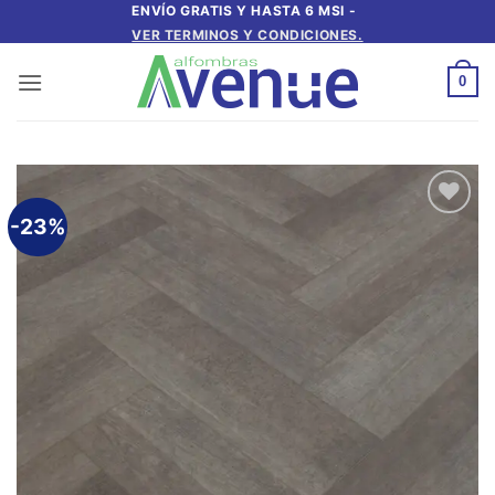
Saltar
ENVÍO GRATIS Y HASTA 6 MSI -
VER TERMINOS Y CONDICIONES.
al
contenido
0
-23%
Añadir
a la
lista de
deseos