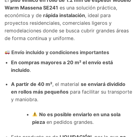
El
piso vinílico en rollo de 1.2 mm de espesor Modelo
Warm Massena SE241
es una solución práctica,
económica y de
rápida instalación
, ideal para
proyectos residenciales, comerciales ligeros y
remodelaciones donde se busca cubrir grandes áreas
de forma continua y uniforme.
Envío incluido y condiciones importantes
En compras mayores a 20 m² el envío está
incluido
.
A partir de 40 m²
, el material
se enviará dividido
en rollos más pequeños
para facilitar su transporte
y maniobra.
No es posible enviarlo en una sola
pieza
en pedidos grandes.
Este producto es de
LIQUIDACIÓN
, por lo que
no