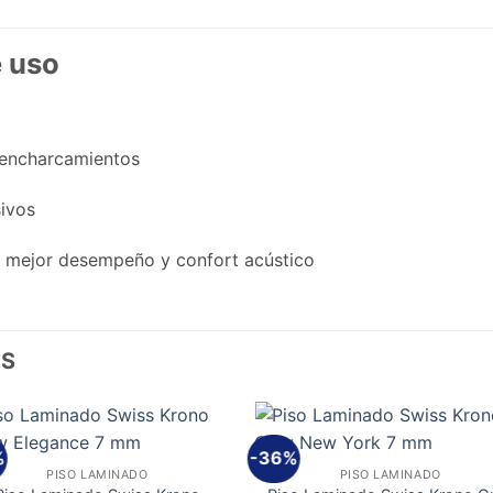
 uso
encharcamientos
sivos
 mejor desempeño y confort acústico
OS
%
-36%
Añadir
Aña
PISO LAMINADO
PISO LAMINADO
a la
a l