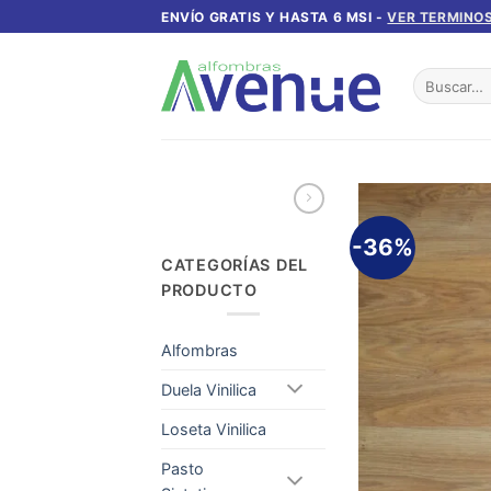
Saltar
ENVÍO GRATIS Y HASTA 6 MSI -
VER TERMINOS
al
contenido
Buscar
por:
-36%
CATEGORÍAS DEL
PRODUCTO
Alfombras
Duela Vinilica
Loseta Vinilica
Pasto