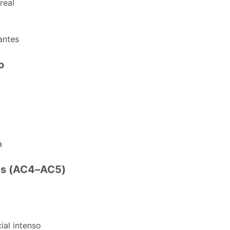
real
antes
o
a
les (AC4–AC5)
al intenso