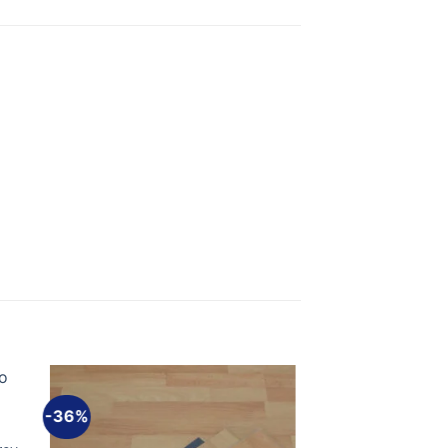
-36%
dir
Añadir
a
a la