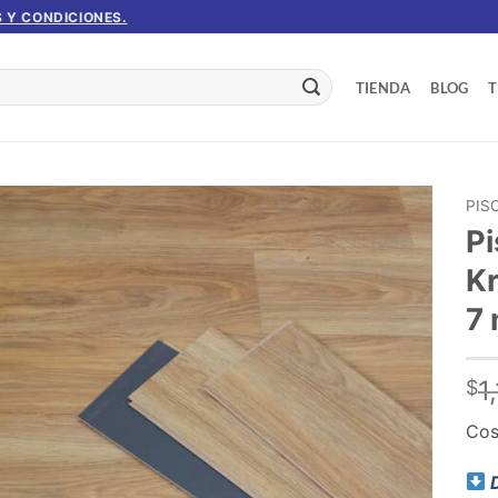
 Y CONDICIONES.
TIENDA
BLOG
T
PIS
P
Añadir
K
a la
lista de
7
deseos
1
$
Cos
D