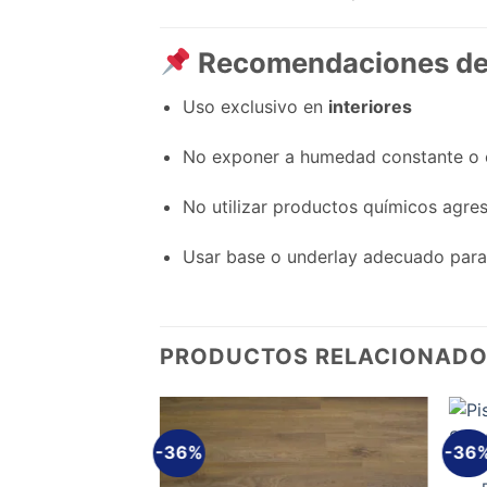
Recomendaciones de
Uso exclusivo en
interiores
No exponer a humedad constante o 
No utilizar productos químicos agre
Usar base o underlay adecuado para
PRODUCTOS RELACIONAD
-36%
-36
Añadir
Añadir
a la
a la