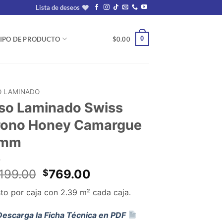
Lista de deseos
0
IPO DE PRODUCTO
$
0.00
O LAMINADO
iso Laminado Swiss
rono Honey Camargue
 mm
El
El
,199.00
769.00
$
precio
precio
to por caja con 2.39 m² cada caja.
original
actual
era:
es:
escarga la Ficha Técnica en PDF
$1,199.00.
$769.00.