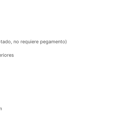
lotado, no requiere pegamento)
eriores
m