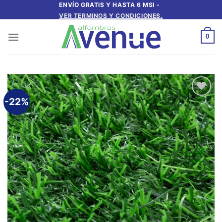
Saltar
ENVÍO GRATIS Y HASTA 6 MSI -
VER TERMINOS Y CONDICIONES.
al
contenido
0
-22%
Añadir
a la
lista de
deseos