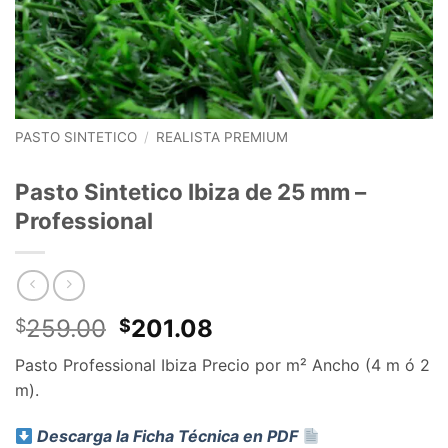
PASTO SINTETICO
/
REALISTA PREMIUM
Pasto Sintetico Ibiza de 25 mm –
Professional
El
El
259.00
201.08
$
$
precio
precio
Pasto Professional Ibiza Precio por m² Ancho (4 m ó 2
original
actual
m).
era:
es:
$259.00.
$201.08.
Descarga la Ficha Técnica en PDF