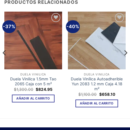
PRODUCTOS RELACIONADOS
-37%
-40%
Añadir
Añadir
a la
a la
lista de
lista de
deseos
deseos
DUELA VINILICA
DUELA VINILICA
Duela Vinilica 1.5mm Tao
Duela Vinílica Autoadherible
2065 Caja con 5 m²
Yun 2083 1.2 mm Caja 4.18
m²
El
El
$
1,300.00
$
824.95
o
precio
precio
El
El
$
1,100.00
$
658.10
l
original
actual
precio
precio
AÑADIR AL CARRITO
era:
es:
original
actual
AÑADIR AL CARRITO
.00.
$1,300.00.
$824.95.
era:
es:
$1,100.00.
$658.10