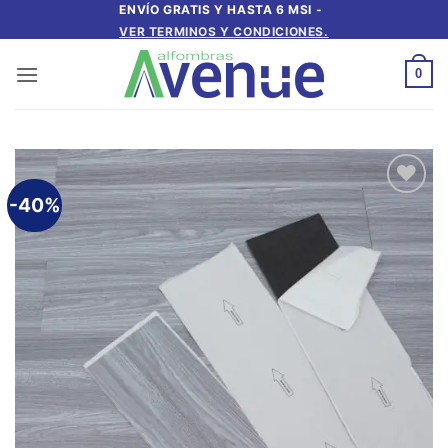
Saltar
ENVÍO GRATIS Y HASTA 6 MSI -
VER TERMINOS Y CONDICIONES.
al
contenido
0
-40%
Añadir
a la
lista de
deseos