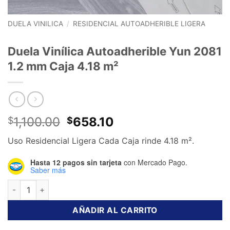
DUELA VINILICA
/
RESIDENCIAL AUTOADHERIBLE LIGERA
Duela Vinílica Autoadherible Yun 2081
1.2 mm Caja 4.18 m²
El
El
1,100.00
658.10
$
$
precio
precio
Uso Residencial Ligera Cada Caja rinde 4.18 m².
original
actual
era:
es:
Hasta 12 pagos sin tarjeta
con Mercado Pago.
$1,100.00.
$658.10.
Saber más
Duela Vinílica Autoadherible Yun 2081 1.2 mm Caja 4.18 m² ca
AÑADIR AL CARRITO