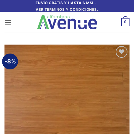
Saltar
ENVÍO GRATIS Y HASTA 6 MSI -
VER TERMINOS Y CONDICIONES.
al
contenido
0
-8%
Añadir
a la
lista de
deseos