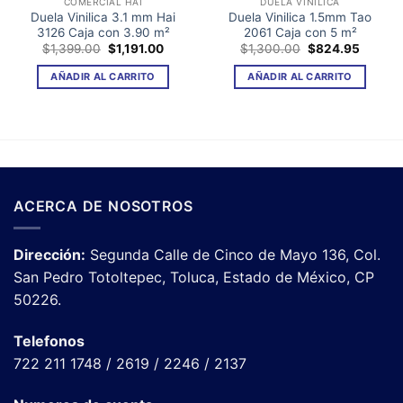
COMERCIAL HAI
DUELA VINILICA
Duela Vinilica 3.1 mm Hai
Duela Vinilica 1.5mm Tao
3126 Caja con 3.90 m²
2061 Caja con 5 m²
El
El
El
El
$
1,399.00
$
1,191.00
$
1,300.00
$
824.95
o
precio
precio
precio
precio
l
original
actual
original
actual
AÑADIR AL CARRITO
AÑADIR AL CARRITO
era:
es:
era:
es:
95.
$1,399.00.
$1,191.00.
$1,300.00.
$824.9
ACERCA DE NOSOTROS
Dirección:
Segunda Calle de Cinco de Mayo 136, Col.
San Pedro Totoltepec, Toluca, Estado de México, CP
50226.
Telefonos
722 211 1748 / 2619 / 2246 / 2137