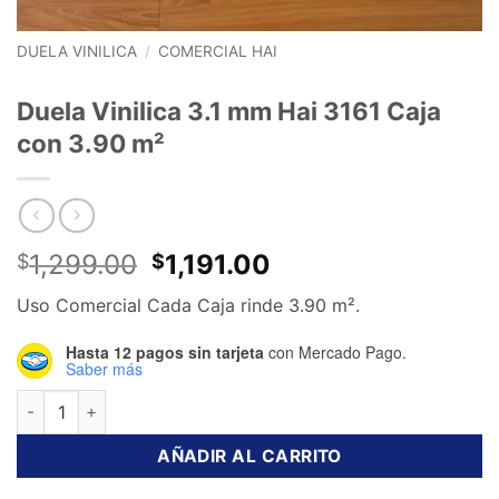
DUELA VINILICA
/
COMERCIAL HAI
Duela Vinilica 3.1 mm Hai 3161 Caja
con 3.90 m²
El
El
1,299.00
1,191.00
$
$
precio
precio
Uso Comercial Cada Caja rinde 3.90 m².
original
actual
era:
es:
Hasta 12 pagos sin tarjeta
con Mercado Pago.
$1,299.00.
$1,191.00.
Saber más
Duela Vinilica 3.1 mm Hai 3161 Caja con 3.90 m² cantidad
AÑADIR AL CARRITO