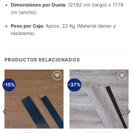
Dimensiones por Duela:
121.92 cm (largo) x 17.78
cm (ancho).
Peso por Caja:
Aprox. 22 Kg (Material denso y
resistente).
PRODUCTOS RELACIONADOS
-15%
-37%
Añadir
Añadir
a la
a la
lista de
lista de
deseos
deseos