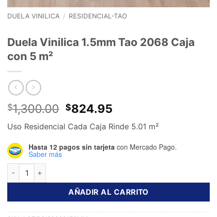
DUELA VINILICA
/
RESIDENCIAL-TAO
Duela Vinilica 1.5mm Tao 2068 Caja
con 5 m²
El
El
1,300.00
824.95
$
$
precio
precio
Uso Residencial Cada Caja Rinde 5.01 m²
original
actual
era:
es:
Hasta 12 pagos sin tarjeta
con Mercado Pago.
$1,300.00.
$824.95.
Saber más
Duela Vinilica 1.5mm Tao 2068 Caja con 5 m² cantidad
AÑADIR AL CARRITO