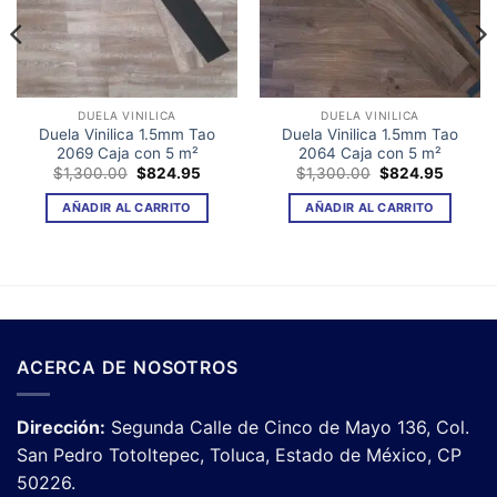
DUELA VINILICA
DUELA VINILICA
Duela Vinilica 1.5mm Tao
Duela Vinilica 1.5mm Tao
2069 Caja con 5 m²
2064 Caja con 5 m²
El
El
El
El
$
1,300.00
$
824.95
$
1,300.00
$
824.95
o
precio
precio
precio
precio
l
original
actual
original
actual
AÑADIR AL CARRITO
AÑADIR AL CARRITO
era:
es:
era:
es:
95.
$1,300.00.
$824.95.
$1,300.00.
$824.9
ACERCA DE NOSOTROS
Dirección:
Segunda Calle de Cinco de Mayo 136, Col.
San Pedro Totoltepec, Toluca, Estado de México, CP
50226.