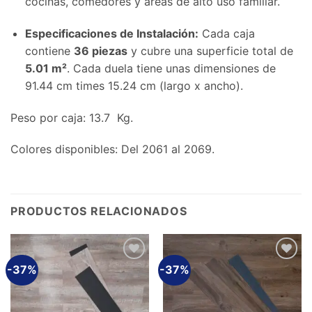
cocinas, comedores y áreas de alto uso familiar.
Especificaciones de Instalación:
Cada caja
contiene
36 piezas
y cubre una superficie total de
5.01 m²
. Cada duela tiene unas dimensiones de
91.44 cm times 15.24 cm
(largo x ancho).
Peso por caja: 13.7 Kg.
Colores disponibles: Del 2061 al 2069.
PRODUCTOS RELACIONADOS
-37%
-37%
Añadir
Añadir
a la
a la
lista de
lista de
deseos
deseos